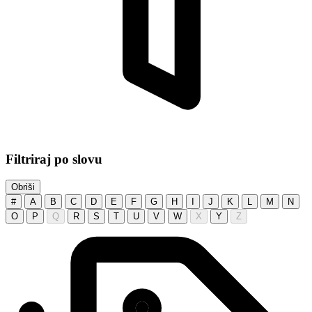
Filtriraj po slovu
Obriši
#
A
B
C
D
E
F
G
H
I
J
K
L
M
N
O
P
Q
R
S
T
U
V
W
X
Y
Z