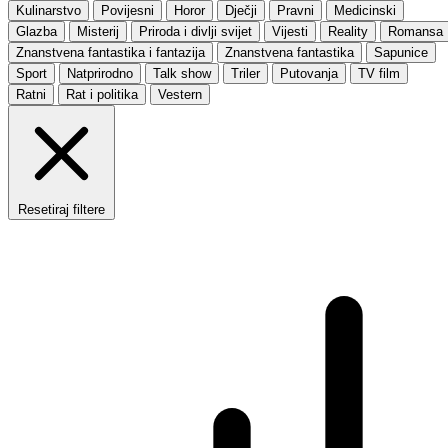
Kulinarstvo
Povijesni
Horor
Dječji
Pravni
Medicinski
Glazba
Misterij
Priroda i divlji svijet
Vijesti
Reality
Romansa
Znanstvena fantastika i fantazija
Znanstvena fantastika
Sapunice
Sport
Natprirodno
Talk show
Triler
Putovanja
TV film
Ratni
Rat i politika
Vestern
Resetiraj filtere