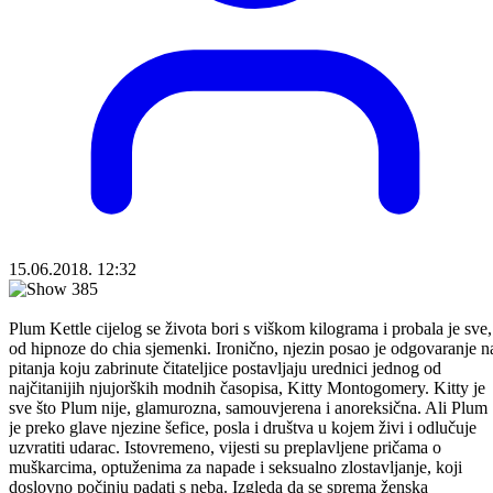
15.06.2018. 12:32
Plum Kettle cijelog se života bori s viškom kilograma i probala je sve,
od hipnoze do chia sjemenki. Ironično, njezin posao je odgovaranje n
pitanja koju zabrinute čitateljice postavljaju urednici jednog od
najčitanijih njujorških modnih časopisa, Kitty Montogomery. Kitty je
sve što Plum nije, glamurozna, samouvjerena i anoreksična. Ali Plum
je preko glave njezine šefice, posla i društva u kojem živi i odlučuje
uzvratiti udarac. Istovremeno, vijesti su preplavljene pričama o
muškarcima, optuženima za napade i seksualno zlostavljanje, koji
doslovno počinju padati s neba. Izgleda da se sprema ženska