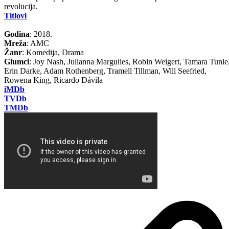
revolucija.
Titlovi
Godina
: 2018.
Mreža
: AMC
Žanr
: Komedija, Drama
Glumci
: Joy Nash, Julianna Margulies, Robin Weigert, Tamara Tunie
Erin Darke, Adam Rothenberg, Tramell Tillman, Will Seefried,
Rowena King, Ricardo Dávila
iMDb
TVDb
TMDb