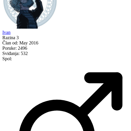
Ivan
Razina 3
Član od:
May 2016
Poruke:
2496
Sviđanja:
532
Spol: