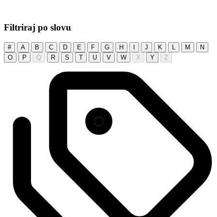
Filtriraj po slovu
#
A
B
C
D
E
F
G
H
I
J
K
L
M
N
O
P
Q
R
S
T
U
V
W
X
Y
Z