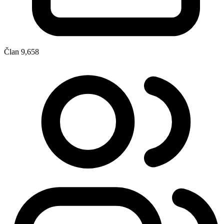
Član
9,658