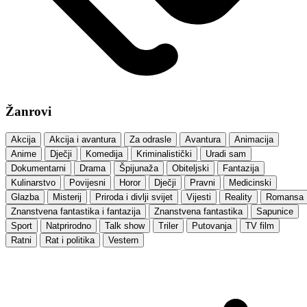
Žanrovi
Akcija
Akcija i avantura
Za odrasle
Avantura
Animacija
Anime
Dječji
Komedija
Kriminalistički
Uradi sam
Dokumentarni
Drama
Špijunaža
Obiteljski
Fantazija
Kulinarstvo
Povijesni
Horor
Dječji
Pravni
Medicinski
Glazba
Misterij
Priroda i divlji svijet
Vijesti
Reality
Romansa
Znanstvena fantastika i fantazija
Znanstvena fantastika
Sapunice
Sport
Natprirodno
Talk show
Triler
Putovanja
TV film
Ratni
Rat i politika
Vestern