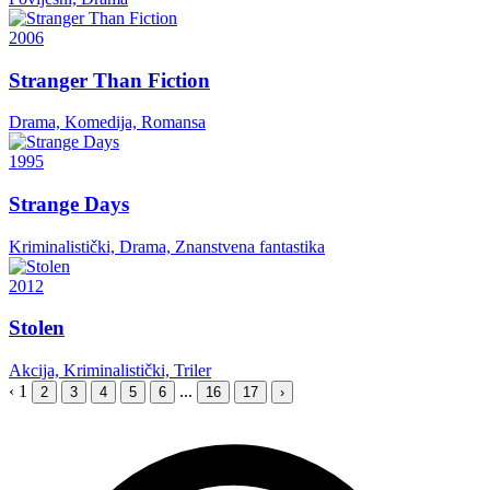
2006
Stranger Than Fiction
Drama, Komedija, Romansa
1995
Strange Days
Kriminalistički, Drama, Znanstvena fantastika
2012
Stolen
Akcija, Kriminalistički, Triler
‹
1
...
2
3
4
5
6
16
17
›