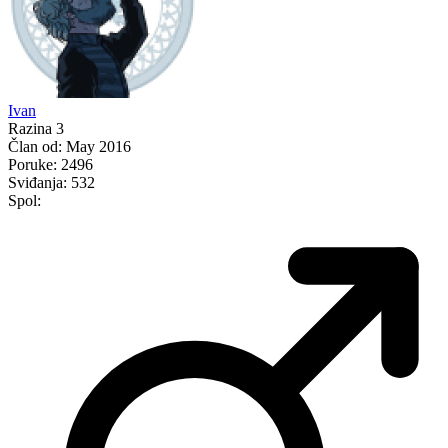
Ivan
Razina 3
Član od:
May 2016
Poruke:
2496
Sviđanja:
532
Spol: