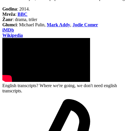
Godina
: 2014.
Mreža
:
BBC
Žanr
: drama, triler
Glumci
: Michael Palin,
Mark Addy
,
Jodie Comer
iMDb
Wikipedia
English transcripts? Where we're going, we don't need english
transcripts.