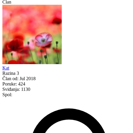
Član
Kat
Razina 3
Član od:
Jul 2018
Poruke:
424
Sviđanja:
1130
Spol: