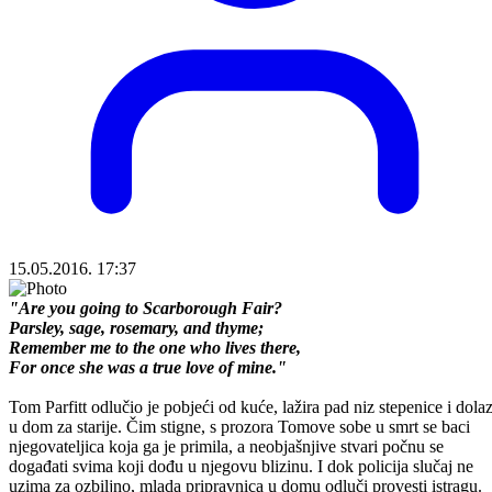
15.05.2016. 17:37
"Are you going to Scarborough Fair?
Parsley, sage, rosemary, and thyme;
Remember me to the one who lives there,
For once she was a true love of mine."
Tom Parfitt odlučio je pobjeći od kuće, lažira pad niz stepenice i dolaz
u dom za starije. Čim stigne, s prozora Tomove sobe u smrt se baci
njegovateljica koja ga je primila, a neobjašnjive stvari počnu se
događati svima koji dođu u njegovu blizinu. I dok policija slučaj ne
uzima za ozbiljno, mlada pripravnica u domu odluči provesti istragu.