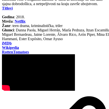
sjajna dobrodošlica, a netrpeljivosti na kraju završe ubojstvom.
Titlovi
Godina
: 2018.
Mreža
:
Netflix
Žanr
: teen drama, kriminalistička, triler
Glumci
: Danna Paola, Miguel Herrán, María Pedraza, Itzan Escamilla
Miguel Bernardeau, Jaime Lorente, Álvaro Rico, Arón Piper, Mina El
Hammani, Ester Expósito, Omar Ayuso
iMDb
Wikipedia
RottenTomatoes