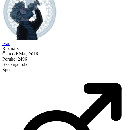
Ivan
Razina 3
Član od:
May 2016
Poruke:
2496
Sviđanja:
532
Spol: