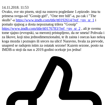
14.11.2018. 11:53
Ovako, sve sto pisem, stoji na osnovu pogledane 1.epizode- ima tu
primesa svega-od "Gossip girl", "One tree hill"-a, pa cak i "The
skulls"-a
https://www.imdb.com/title/tt0192614/?ref_=nv_sr_1
i
pomalo sjajnog a dosta nepoznatog trilera "Gossip"
https://www.imdb.com/title/tt0176783/?ref_=nv_sr_2
, ali je svemu
tome sjajno (evropski, sa merom) pristupljeno, da ne smeta! Pohvala i
za likove, koji nisu jednodimenzionalni, te ih zaista i osecas kao neko
koga mozda i poznajes ili sreces na ulici! Naravno, hvala za prevode, 
unapred se radujem istim za ostatak sezone! Kazem sezone, posto na
IMDB-u stoji da nas u 2019.godini ocekuje jos jedna!