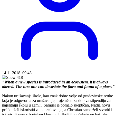
14.11.2018. 09:43
"When a new species is introduced in an ecosystem, it is always
altered. The new one can devastate the flora and fauna of a place."
Nakon urušavanja škole, kao znak dobre volje od građevinske tvrtke
koja je odgovorna za urušavanje, troje učenika dobiva stipendiju za
najelitniju školu u zemlji. Samuel je pomalo skeptičan, Nadia novu
priliku želi iskoristiti za napredovanje, a Christian samo želi stvoriti i
iskoristiti veze s bogatom klasom. U školi ih dočekuje ne baš tako