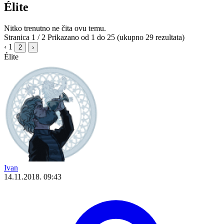
Élite
Nitko trenutno ne čita ovu temu.
Stranica 1 / 2
Prikazano od 1 do 25 (ukupno 29 rezultata)
‹
1
2
›
Élite
Ivan
14.11.2018. 09:43