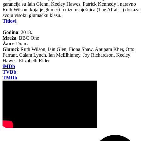
garancija su Iain Glenn, Keeley Hawes, Patrick Kennedy i naravno
Ruth Wilson, koja je glumeći u nizu uspješnica (The Affair...) dokazal
svoju visoku glumačku klasu.
Titlovi
Godina
: 2018.
Mreža
: BBC One
Žanr
: Drama
Glumci
: Ruth Wilson, Iain Glen, Fiona Shaw, Anupam Kher, Otto
Farrant, Calam Lynch, Ian McElhinney, Joy Richardson, Keeley
Hawes, Elizabeth Rider
iMDb
TVDb
TMDb