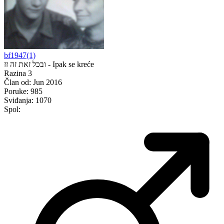
bf1947(1)
ובכל זאת זה זז - Ipak se kreće
Razina 3
Član od:
Jun 2016
Poruke:
985
Sviđanja:
1070
Spol: