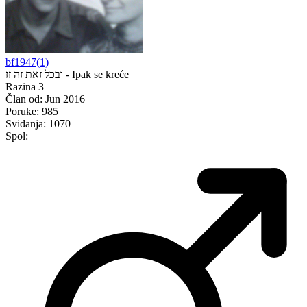
bf1947(1)
ובכל זאת זה זז - Ipak se kreće
Razina 3
Član od:
Jun 2016
Poruke:
985
Sviđanja:
1070
Spol: