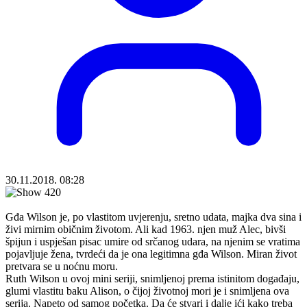
30.11.2018. 08:28
Gđa Wilson je, po vlastitom uvjerenju, sretno udata, majka dva sina i
živi mirnim običnim životom. Ali kad 1963. njen muž Alec, bivši
špijun i uspješan pisac umire od srčanog udara, na njenim se vratima
pojavljuje žena, tvrdeći da je ona legitimna gđa Wilson. Miran život
pretvara se u noćnu moru.
Ruth Wilson u ovoj mini seriji, snimljenoj prema istinitom događaju,
glumi vlastitu baku Alison, o čijoj životnoj mori je i snimljena ova
serija. Napeto od samog početka. Da će stvari i dalje ići kako treba