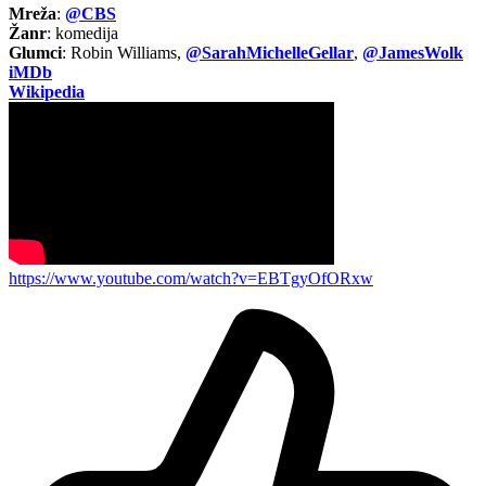
Mreža
:
@CBS
Žanr
: komedija
Glumci
: Robin Williams,
@SarahMichelleGellar
,
@JamesWolk
iMDb
Wikipedia
https://www.youtube.com/watch?v=EBTgyOfORxw