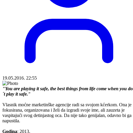
19.05.2016. 22:55
"You are playing it safe, the best things from life come when you d
´t play it safe."
Vlasnik moćne marketinške agencije radi sa svojom kćerkom. Ona je
fokusirana, organizovana i želi da izgradi svoje ime, ali zauzeta je
vaspitajući svog detinjastog oca. Da nije tako genijalan, odavno bi ga
napustila.
Godina
: 2013.