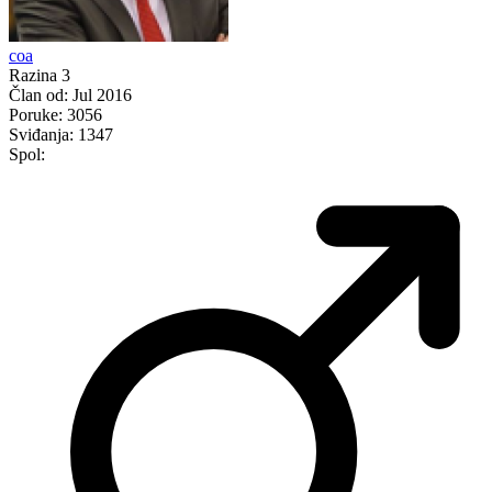
coa
Razina 3
Član od:
Jul 2016
Poruke:
3056
Sviđanja:
1347
Spol: