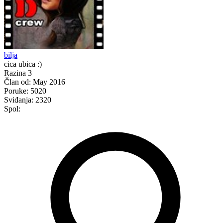
bilja
cica ubica :)
Razina 3
Član od:
May 2016
Poruke:
5020
Sviđanja:
2320
Spol: