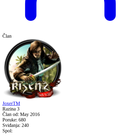
Član
JoxerTM
Razina 3
Član od:
May 2016
Poruke:
680
Sviđanja:
240
Spol: