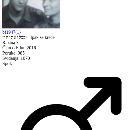
bf1947(1)
ובכל זאת זה זז - Ipak se kreće
Razina 3
Član od:
Jun 2016
Poruke:
985
Sviđanja:
1070
Spol: