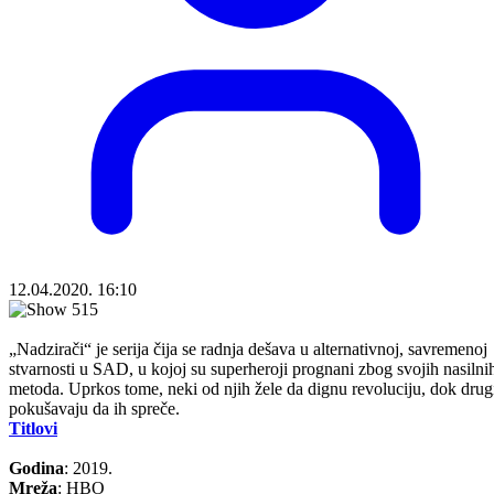
12.04.2020. 16:10
„Nadzirači“ je serija čija se radnja dešava u alternativnoj, savremenoj
stvarnosti u SAD, u kojoj su superheroji prognani zbog svojih nasilni
metoda. Uprkos tome, neki od njih žele da dignu revoluciju, dok drug
pokušavaju da ih spreče.
Titlovi
Godina
: 2019.
Mreža
: HBO