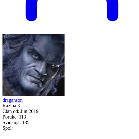
draganson
Razina 3
Član od:
Jun 2019
Poruke:
113
Sviđanja:
135
Spol: