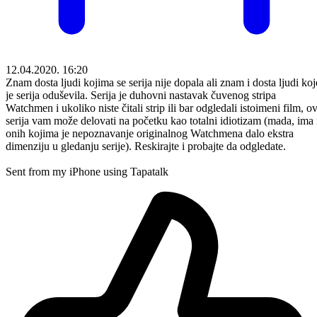
12.04.2020. 16:20
Znam dosta ljudi kojima se serija nije dopala ali znam i dosta ljudi koj
je serija oduševila. Serija je duhovni nastavak čuvenog stripa
Watchmen i ukoliko niste čitali strip ili bar odgledali istoimeni film, o
serija vam može delovati na početku kao totalni idiotizam (mada, ima 
onih kojima je nepoznavanje originalnog Watchmena dalo ekstra
dimenziju u gledanju serije). Reskirajte i probajte da odgledate.
Sent from my iPhone using Tapatalk