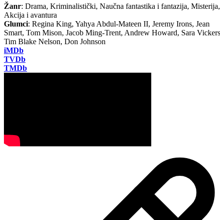
Žanr
: Drama, Kriminalistički, Naučna fantastika i fantazija, Misterija,
Akcija i avantura
Glumci
: Regina King, Yahya Abdul-Mateen II, Jeremy Irons, Jean
Smart, Tom Mison, Jacob Ming-Trent, Andrew Howard, Sara Vickers
Tim Blake Nelson, Don Johnson
iMDb
TVDb
TMDb