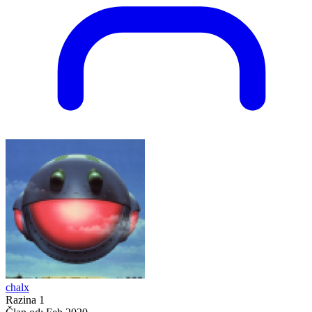
chalx
Razina 1