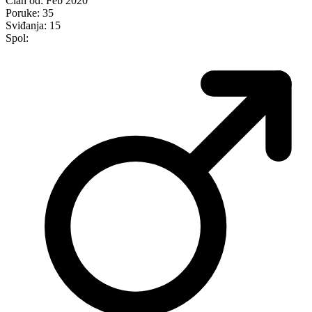
Član od:
Feb 2020
Poruke:
35
Sviđanja:
15
Spol: