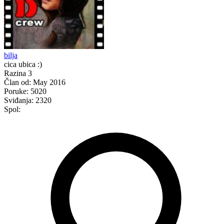
bilja
cica ubica :)
Razina 3
Član od:
May 2016
Poruke:
5020
Sviđanja:
2320
Spol: