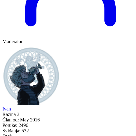
Moderator
Ivan
Razina 3
Član od:
May 2016
Poruke:
2496
Sviđanja:
532