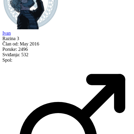
Ivan
Razina 3
Član od:
May 2016
Poruke:
2496
Sviđanja:
532
Spol: