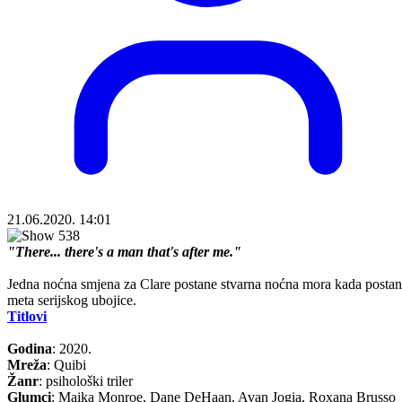
21.06.2020. 14:01
"There... there's a man that's after me."
Jedna noćna smjena za Clare postane stvarna noćna mora kada posta
meta serijskog ubojice.
Titlovi
Godina
: 2020.
Mreža
: Quibi
Žanr
: psihološki triler
Glumci
: Maika Monroe, Dane DeHaan, Avan Jogia, Roxana Brusso