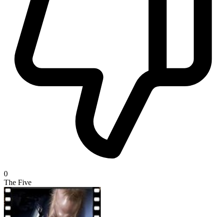
0
The Five