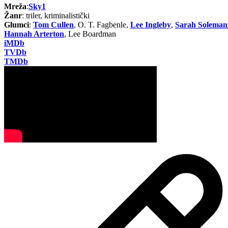
Mreža
:
Sky1
Žanr
: triler, kriminalistički
Glumci
:
Tom Cullen
, O. T. Fagbenle,
Lee Ingleby
,
Sarah Soleman
Hannah Arterton
, Lee Boardman
iMDb
TVDb
TMDb