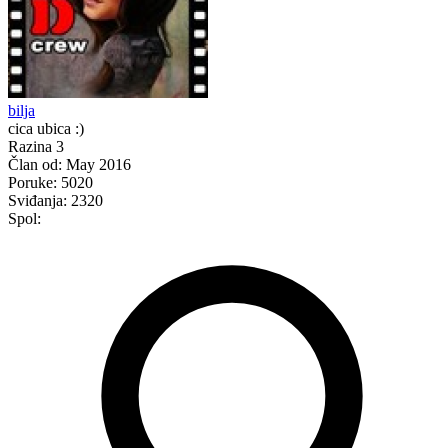
bilja
cica ubica :)
Razina 3
Član od:
May 2016
Poruke:
5020
Sviđanja:
2320
Spol: