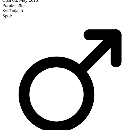
Član od:
May 2016
Poruke:
295
Sviđanja:
5
Spol: