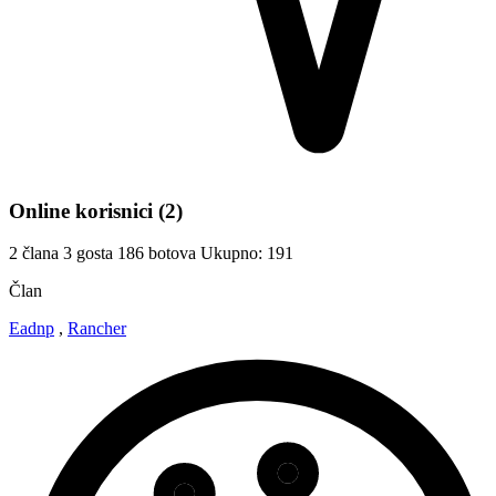
Online korisnici
(2)
2 člana
3 gosta
186 botova
Ukupno: 191
Član
Eadnp
,
Rancher