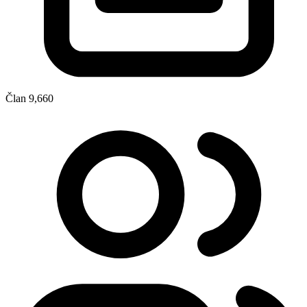
Član
9,660