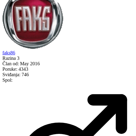
faks86
Razina 3
Član od:
May 2016
Poruke:
4343
Sviđanja:
746
Spol: