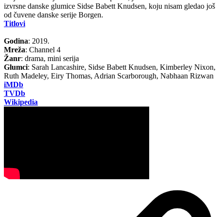
izvrsne danske glumice Sidse Babett Knudsen, koju nisam gledao još
od čuvene danske serije Borgen.
Titlovi
Godina
: 2019.
Mreža
: Channel 4
Žanr
: drama, mini serija
Glumci
: Sarah Lancashire, Sidse Babett Knudsen, Kimberley Nixon,
Ruth Madeley, Eiry Thomas, Adrian Scarborough, Nabhaan Rizwan
iMDb
TVDb
Wikipedia