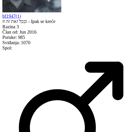
bf1947(1)
ובכל זאת זה זז - Ipak se kreće
Razina 3
Član od:
Jun 2016
Poruke:
985
Sviđanja:
1070
Spol: