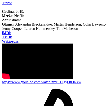
Titlovi
Godina
: 2019.
Mreža
: Netflix
Žanr
: drama
Glumci
: Alexandra Breckenridge, Martin Henderson, Colin Lawrenc
Jenny Cooper, Lauren Hammersley, Tim Matheson
iMDb
TVDb
Wikipedia
https://www.youtube.com/watch?v=EBTgyOfORxw