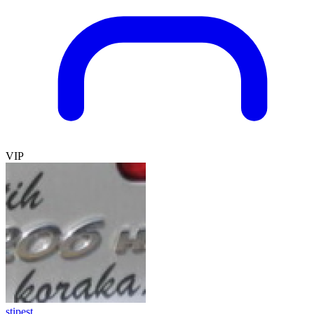
VIP
stipest