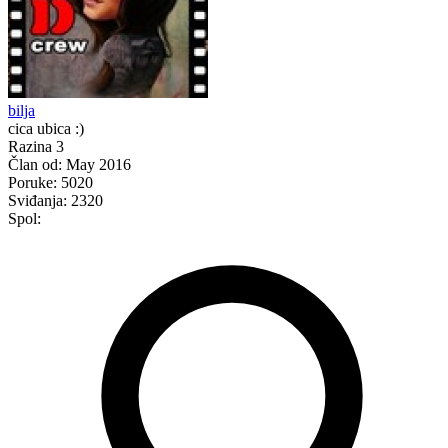
bilja
cica ubica :)
Razina 3
Član od:
May 2016
Poruke:
5020
Sviđanja:
2320
Spol: