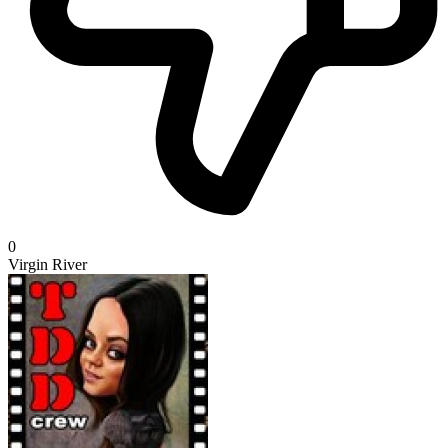
0
Virgin River