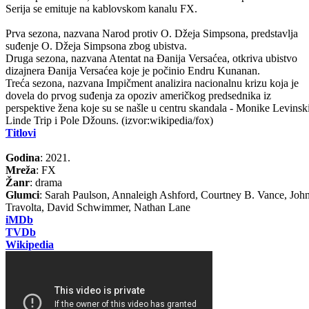
Serija se emituje na kablovskom kanalu FX.
Prva sezona, nazvana Narod protiv O. Džeja Simpsona, predstavlja
suđenje O. Džeja Simpsona zbog ubistva.
Druga sezona, nazvana Atentat na Đanija Versaćea, otkriva ubistvo
dizajnera Đanija Versaćea koje je počinio Endru Kunanan.
Treća sezona, nazvana Impičment analizira nacionalnu krizu koja je
dovela do prvog suđenja za opoziv američkog predsednika iz
perspektive žena koje su se našle u centru skandala - Monike Levinski
Linde Trip i Pole Džouns. (izvor:wikipedia/fox)
Titlovi
Godina
: 2021.
Mreža
: FX
Žanr
: drama
Glumci
: Sarah Paulson, Annaleigh Ashford, Courtney B. Vance, Joh
Travolta, David Schwimmer, Nathan Lane
iMDb
TVDb
Wikipedia