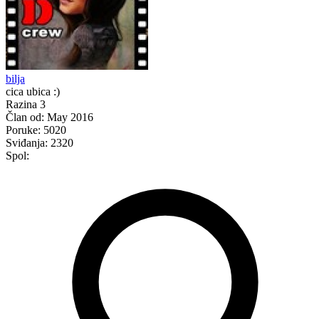
bilja
cica ubica :)
Razina 3
Član od:
May 2016
Poruke:
5020
Sviđanja:
2320
Spol: