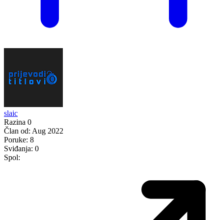
slaic
Razina 0
Član od:
Aug 2022
Poruke:
8
Sviđanja:
0
Spol: