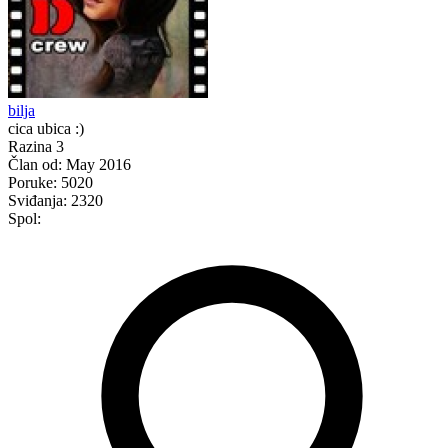
bilja
cica ubica :)
Razina 3
Član od:
May 2016
Poruke:
5020
Sviđanja:
2320
Spol: