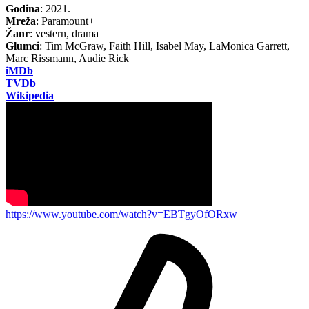
Godina
: 2021.
Mreža
: Paramount+
Žanr
: vestern, drama
Glumci
: Tim McGraw, Faith Hill, Isabel May, LaMonica Garrett,
Marc Rissmann, Audie Rick
iMDb
TVDb
Wikipedia
https://www.youtube.com/watch?v=EBTgyOfORxw