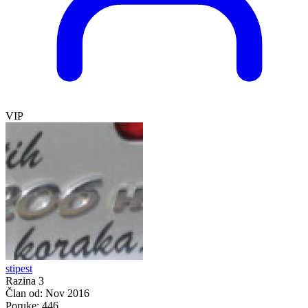
VIP
stipest
Razina 3
Član od:
Nov 2016
Poruke:
446