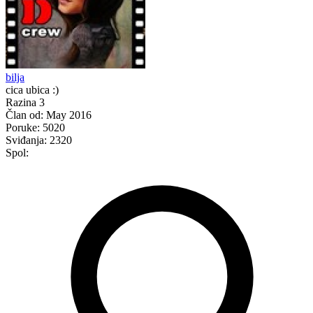
bilja
cica ubica :)
Razina 3
Član od:
May 2016
Poruke:
5020
Sviđanja:
2320
Spol: