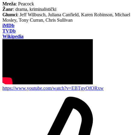
Mreža
: Peacock
Žanr
: drama, kriminalistički
Glumci
: Jeff Wilbusch, Juliana Canfield, Karen Robinson, Michael
Mosley, Tony Curran, Chris Sullivan
iMDb
TVDb
Wikipedia
https://www.youtube.com/watch?v=EBTgyOfORxw