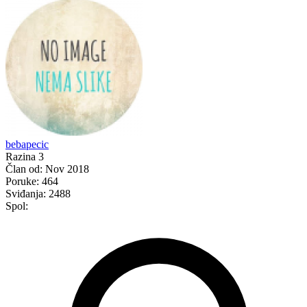
bebapecic
Razina 3
Član od:
Nov 2018
Poruke:
464
Sviđanja:
2488
Spol: