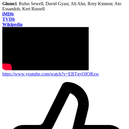
Glumci
: Rufus Sewell, David Gyasi, Ali Ahn, Rory Kinnear, Ato
Essandoh, Keri Russell
iMDb
TVDb
Wikipedia
https://www.youtube.com/watch?v=EBTgyOfORxw