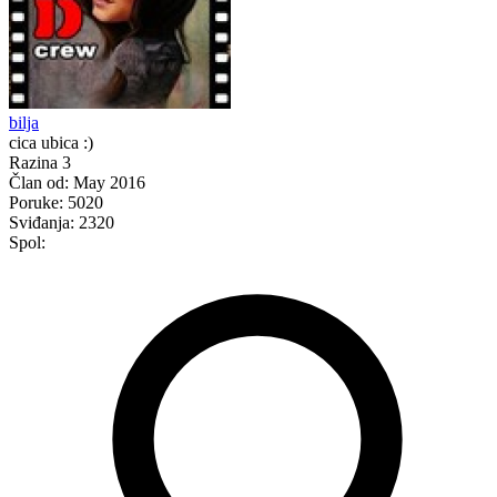
bilja
cica ubica :)
Razina 3
Član od:
May 2016
Poruke:
5020
Sviđanja:
2320
Spol: