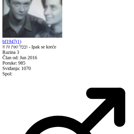
bf1947(1)
ובכל זאת זה זז - Ipak se kreće
Razina 3
Član od:
Jun 2016
Poruke:
985
Sviđanja:
1070
Spol: