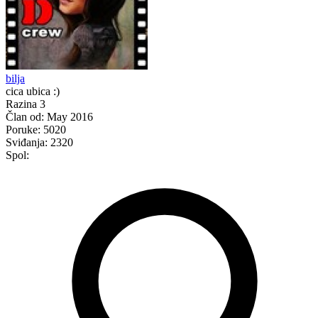
bilja
cica ubica :)
Razina 3
Član od:
May 2016
Poruke:
5020
Sviđanja:
2320
Spol: