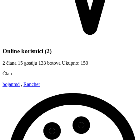
Online korisnici
(2)
2 člana
15 gostiju
133 botova
Ukupno: 150
Član
bojanmd
,
Rancher