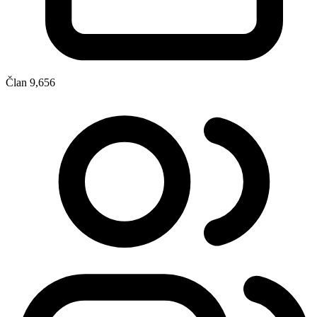
Član
9,656