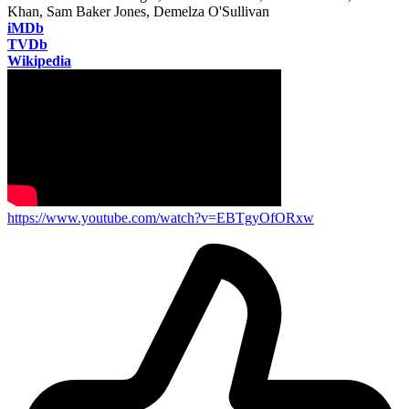
Khan, Sam Baker Jones, Demelza O'Sullivan
iMDb
TVDb
Wikipedia
https://www.youtube.com/watch?v=EBTgyOfORxw