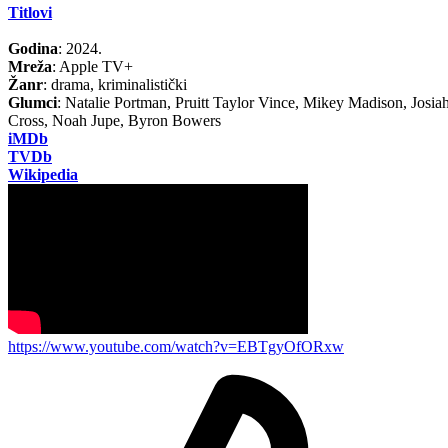
Titlovi
Godina
: 2024.
Mreža
: Apple TV+
Žanr
: drama, kriminalistički
Glumci
: Natalie Portman, Pruitt Taylor Vince, Mikey Madison, Josia
Cross, Noah Jupe, Byron Bowers
iMDb
TVDb
Wikipedia
https://www.youtube.com/watch?v=EBTgyOfORxw