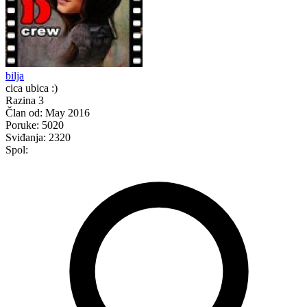
bilja
cica ubica :)
Razina 3
Član od:
May 2016
Poruke:
5020
Sviđanja:
2320
Spol: