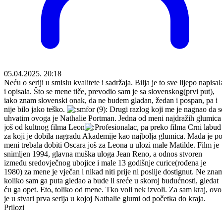
05.04.2025. 20:18
Neću o seriji u smislu kvalitete i sadržaja. Bilja je to sve lijepo napisal
i opisala. Što se mene tiče, prevodio sam je sa slovenskog(prvi put),
iako znam slovenski onak, da ne budem gladan, žedan i pospan, pa i
nije bilo jako teško.
Drugi razlog koji me je nagnao da s
uhvatim ovoga je Nathalie Portman. Jedna od meni najdražih glumica
još od kultnog filma Leon
rofesionalac, pa preko filma Crni labud
za koji je dobila nagradu Akademije kao najbolja glumica. Mada je p
meni trebala dobiti Oscara još za Leona u ulozi male Matilde. Film je
snimljen 1994, glavna muška uloga Jean Reno, a odnos stvoren
između sredovječnog ubojice i male 13 godišnje curice(rođena je
1980) za mene je vječan i nikad niti prije ni poslije dostignut. Ne zna
koliko sam ga puta gledao a bude li sreće u skoroj budućnosti, gledat
ću ga opet. Eto, toliko od mene. Tko voli nek izvoli. Za sam kraj, ovo
je u stvari prva serija u kojoj Nathalie glumi od početka do kraja.
Prilozi