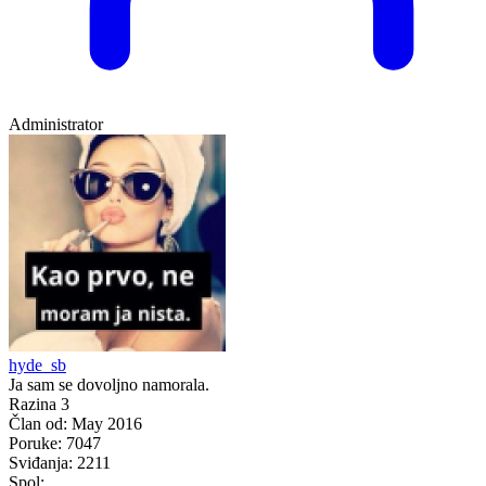
Administrator
hyde_sb
Ja sam se dovoljno namorala.
Razina 3
Član od:
May 2016
Poruke:
7047
Sviđanja:
2211
Spol: