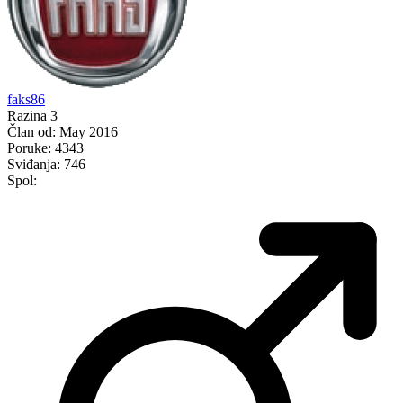
faks86
Razina 3
Član od:
May 2016
Poruke:
4343
Sviđanja:
746
Spol: