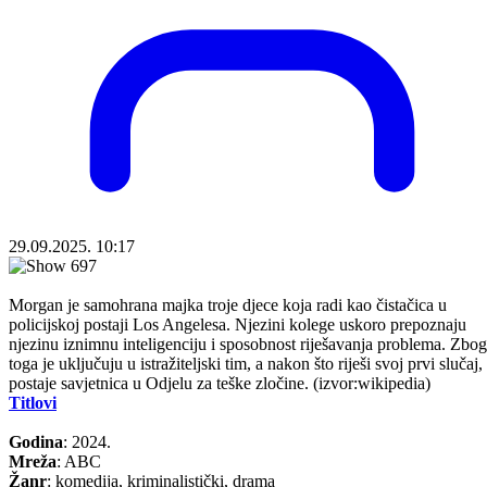
29.09.2025. 10:17
Morgan je samohrana majka troje djece koja radi kao čistačica u
policijskoj postaji Los Angelesa. Njezini kolege uskoro prepoznaju
njezinu iznimnu inteligenciju i sposobnost riješavanja problema. Zbog
toga je uključuju u istražiteljski tim, a nakon što riješi svoj prvi slučaj,
postaje savjetnica u Odjelu za teške zločine. (izvor:wikipedia)
Titlovi
Godina
: 2024.
Mreža
: ABC
Žanr
: komedija, kriminalistički, drama