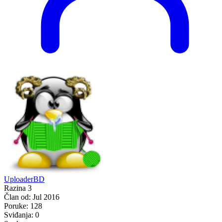
UploaderBD
Razina 3
Član od:
Jul 2016
Poruke:
128
Sviđanja:
0