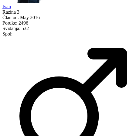
Ivan
Razina 3
Član od:
May 2016
Poruke:
2496
Sviđanja:
532
Spol: