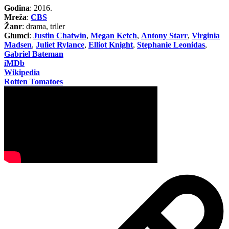
Godina
: 2016.
Mreža
:
CBS
Žanr
: drama, triler
Glumci
:
Justin Chatwin
,
Megan Ketch
,
Antony Starr
,
Virginia
Madsen
,
Juliet Rylance
,
Elliot Knight
,
Stephanie Leonidas
,
Gabriel Bateman
iMDb
Wikipedia
Rotten Tomatoes