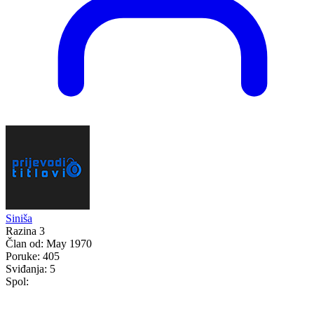
Siniša
Razina 3
Član od:
May 1970
Poruke:
405
Sviđanja:
5
Spol: