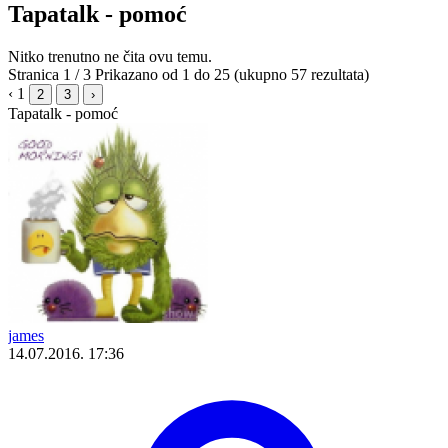
Tapatalk - pomoć
Nitko trenutno ne čita ovu temu.
Stranica 1 / 3
Prikazano od 1 do 25 (ukupno 57 rezultata)
‹
1
2
3
›
Tapatalk - pomoć
james
14.07.2016. 17:36