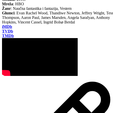
Mreža
: HBO
Žanr
: Naučna fantastika i fantazija, Vestern
Glumci
: Evan Rachel Wood, Thandiwe Newton, Jeffrey Wright, Tes
Thompson, Aaron Paul, James Marsden, Angela Sarafyan, Anthony
Hopkins, Vincent Cassel, Ingrid Bolsø Berdal
iMDb
TVDb
TMDb