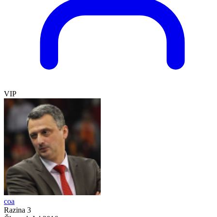
VIP
coa
Razina 3