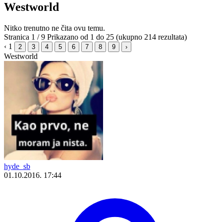
Westworld
Nitko trenutno ne čita ovu temu.
Stranica 1 / 9
Prikazano od 1 do 25 (ukupno 214 rezultata)
‹
1
2
3
4
5
6
7
8
9
›
Westworld
hyde_sb
01.10.2016. 17:44