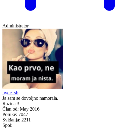
Administrator
hyde_sb
Ja sam se dovoljno namorala.
Razina 3
Član od:
May 2016
Poruke:
7047
Sviđanja:
2211
Spol: