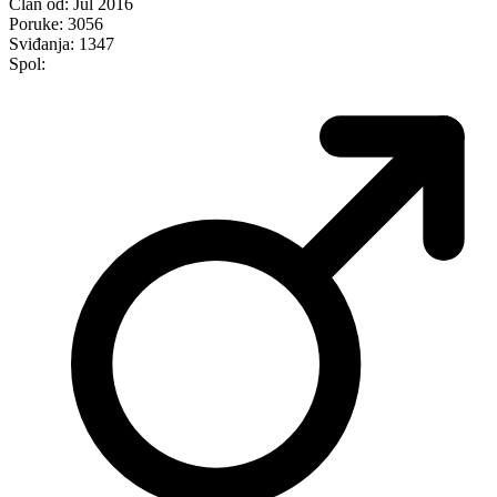
Član od:
Jul 2016
Poruke:
3056
Sviđanja:
1347
Spol: