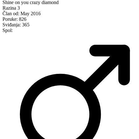
Shine on you crazy diamond
Razina 3
Član od:
May 2016
Poruke:
826
Sviđanja:
365
Spol: