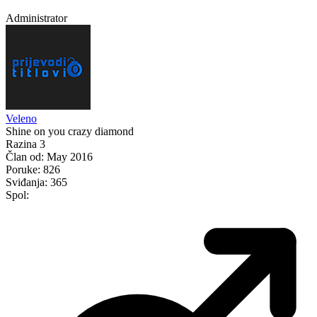
Administrator
Veleno
Shine on you crazy diamond
Razina 3
Član od:
May 2016
Poruke:
826
Sviđanja:
365
Spol: