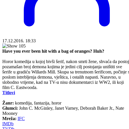
17.12.2016. 18:33
Have you ever been hit with a bag of oranges? Huh?
Horor komedija u kojoj bivši šerif, nakon smrti žene, shvaća da postoj
pozamašan broj demona kojima je jedini cilj postojanja uništiti sve
šerife u gradiću Willards Mill. Skupa sa trenutnom šerificom, počinje 
poslom istrebljenja demona, vještica, i ostalih napasti. Naravno, u
slobodno vrijeme, kad na TV-u nisu dokumentarci iz WW2, ili koji
film C. Eastwooda.
Titlovi
Žanr:
komedija, fantazija, horor
Glumci:
John C. McGinley, Janet Varney, Deborah Baker Jr., Nate
Mooney
Mreža:
IFC
IMDb
TVDb