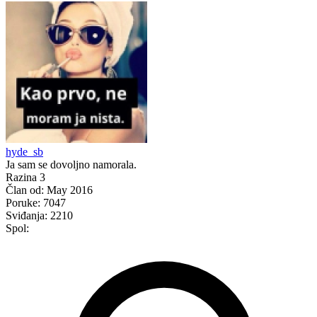
hyde_sb
Ja sam se dovoljno namorala.
Razina 3
Član od:
May 2016
Poruke:
7047
Sviđanja:
2210
Spol: