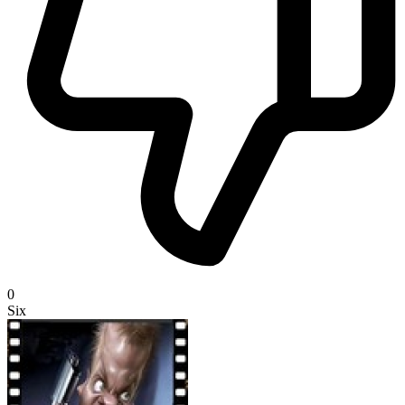
0
Six