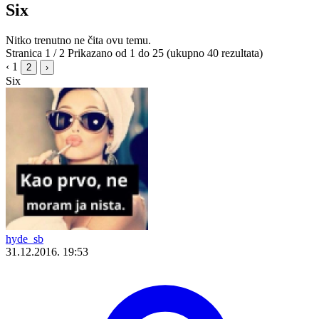
Six
Nitko trenutno ne čita ovu temu.
Stranica 1 / 2
Prikazano od 1 do 25 (ukupno 40 rezultata)
‹
1
2
›
Six
hyde_sb
31.12.2016. 19:53