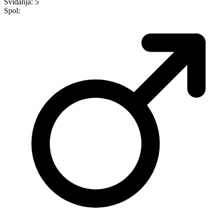
Sviđanja:
5
Spol: