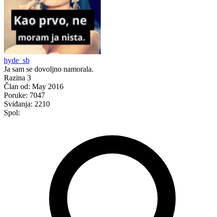
hyde_sb
Ja sam se dovoljno namorala.
Razina 3
Član od:
May 2016
Poruke:
7047
Sviđanja:
2210
Spol: