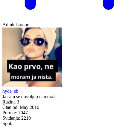
Administrator
hyde_sb
Ja sam se dovoljno namorala.
Razina 3
Član od:
May 2016
Poruke:
7047
Sviđanja:
2210
Spol: