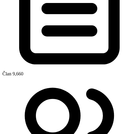
Član
9,660