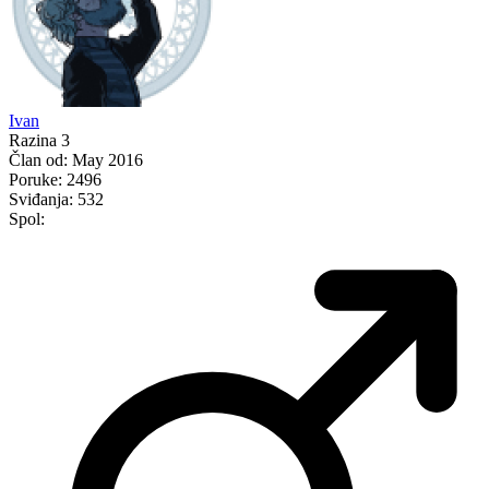
Ivan
Razina 3
Član od:
May 2016
Poruke:
2496
Sviđanja:
532
Spol: