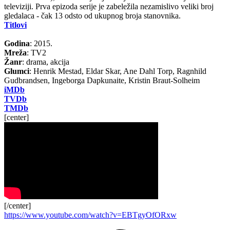
televiziji. Prva epizoda serije je zabeležila nezamislivo veliki broj
gledalaca - čak 13 odsto od ukupnog broja stanovnika.
Titlovi
Godina
: 2015.
Mreža
: TV2
Žanr
: drama, akcija
Glumci
: Henrik Mestad, Eldar Skar, Ane Dahl Torp, Ragnhild
Gudbrandsen, Ingeborga Dapkunaite, Kristin Braut-Solheim
iMDb
TVDb
TMDb
[center]
[/center]
https://www.youtube.com/watch?v=EBTgyOfORxw