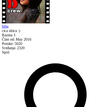
bilja
cica ubica :)
Razina 3
Član od:
May 2016
Poruke:
5020
Sviđanja:
2320
Spol: