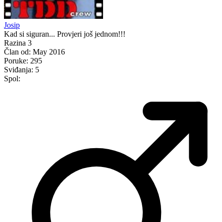
Josip
Kad si siguran... Provjeri još jednom!!!
Razina 3
Član od:
May 2016
Poruke:
295
Sviđanja:
5
Spol: