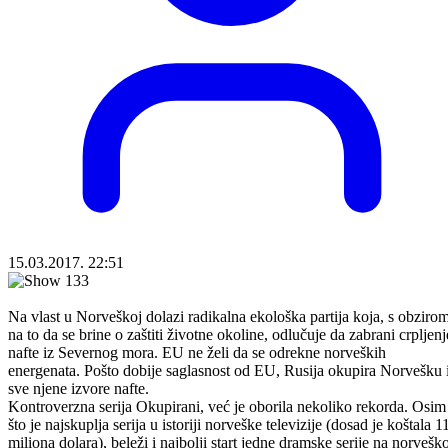
15.03.2017. 22:51
Na vlast u Norveškoj dolazi radikalna ekološka partija koja, s obziro
na to da se brine o zaštiti životne okoline, odlučuje da zabrani crpljenj
nafte iz Severnog mora. EU ne želi da se odrekne norveških
energenata. Pošto dobije saglasnost od EU, Rusija okupira Norvešku 
sve njene izvore nafte.
Kontroverzna serija Okupirani, već je oborila nekoliko rekorda. Osim
što je najskuplja serija u istoriji norveške televizije (dosad je koštala 1
miliona dolara), beleži i najbolji start jedne dramske serije na norveško