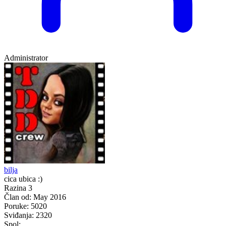
Administrator
bilja
cica ubica :)
Razina 3
Član od:
May 2016
Poruke:
5020
Sviđanja:
2320
Spol: