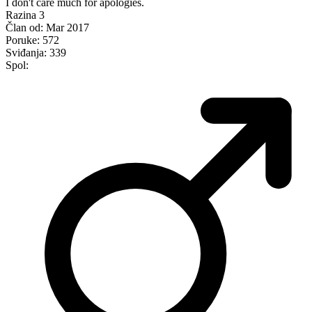
I don't care much for apologies.
Razina 3
Član od:
Mar 2017
Poruke:
572
Sviđanja:
339
Spol: