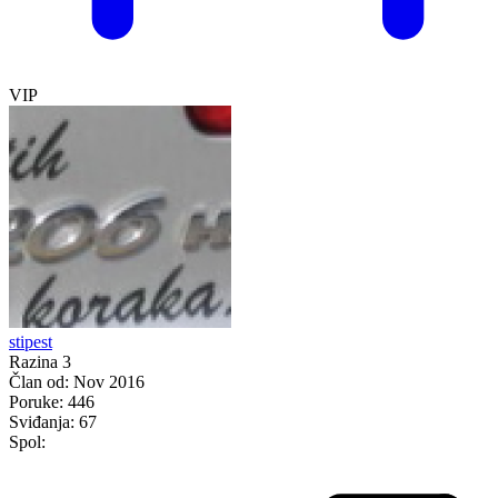
VIP
stipest
Razina 3
Član od:
Nov 2016
Poruke:
446
Sviđanja:
67
Spol: