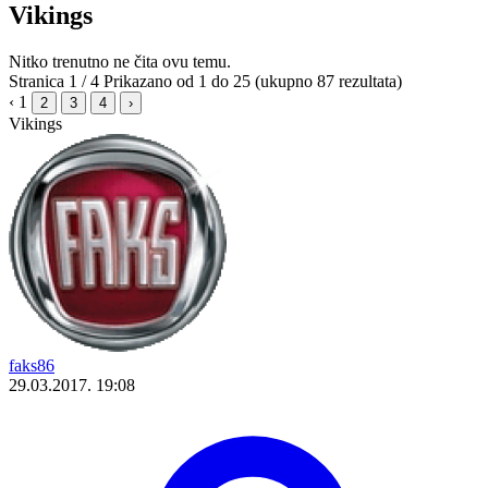
Vikings
Nitko trenutno ne čita ovu temu.
Stranica 1 / 4
Prikazano od 1 do 25 (ukupno 87 rezultata)
‹
1
2
3
4
›
Vikings
faks86
29.03.2017. 19:08