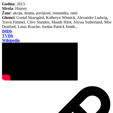
Godina
: 2013.
Mreža
: History
Žanr
: akcija, drama, povijesni, romantika, ratni
Glumci
: Gustaf Skarsgård, Katheryn Winnick, Alexander Ludwig,
Travis Fimmel, Clive Standen, Maude Hirst, Alyssa Sutherland, Moe
Dunford, Linus Roache, Jordan Patrick Smith...
iMDb
TVDb
Wikipedia