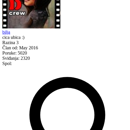
bilja
cica ubica :)
Razina 3
Član od:
May 2016
Poruke:
5020
Sviđanja:
2320
Spol: