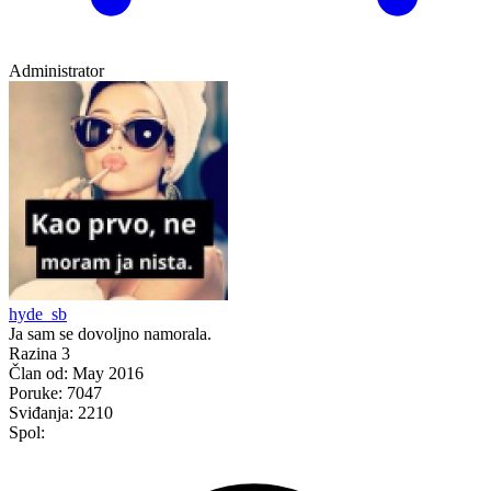
Administrator
hyde_sb
Ja sam se dovoljno namorala.
Razina 3
Član od:
May 2016
Poruke:
7047
Sviđanja:
2210
Spol: