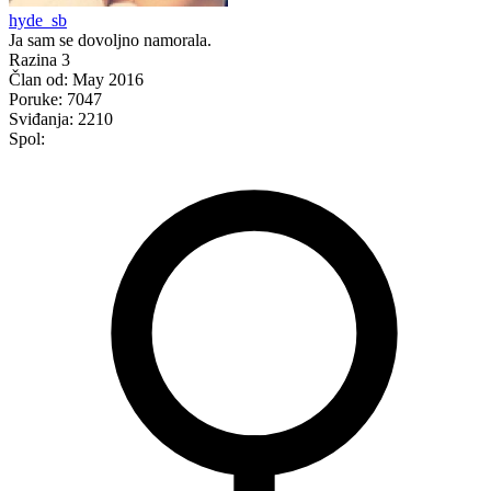
hyde_sb
Ja sam se dovoljno namorala.
Razina 3
Član od:
May 2016
Poruke:
7047
Sviđanja:
2210
Spol: