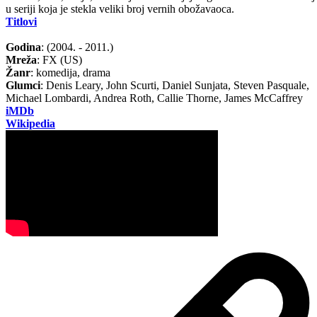
u seriji koja je stekla veliki broj vernih obožavaoca.
Titlovi
Godina
: (2004. - 2011.)
Mreža
: FX (US)
Žanr
: komedija, drama
Glumci
: Denis Leary, John Scurti, Daniel Sunjata, Steven Pasquale,
Michael Lombardi, Andrea Roth, Callie Thorne, James McCaffrey
iMDb
Wikipedia