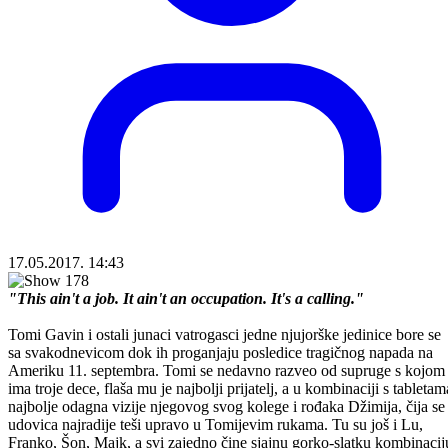
17.05.2017. 14:43
"This ain't a job. It ain't an occupation. It's a calling."
Tomi Gavin i ostali junaci vatrogasci jedne njujorške jedinice bore se
sa svakodnevicom dok ih proganjaju posledice tragičnog napada na
Ameriku 11. septembra. Tomi se nedavno razveo od supruge s kojom
ima troje dece, flaša mu je najbolji prijatelj, a u kombinaciji s tabletam
najbolje odagna vizije njegovog svog kolege i rođaka Džimija, čija se
udovica najradije teši upravo u Tomijevim rukama. Tu su još i Lu,
Franko, Šon, Majk, a svi zajedno čine sjajnu gorko-slatku kombinacij