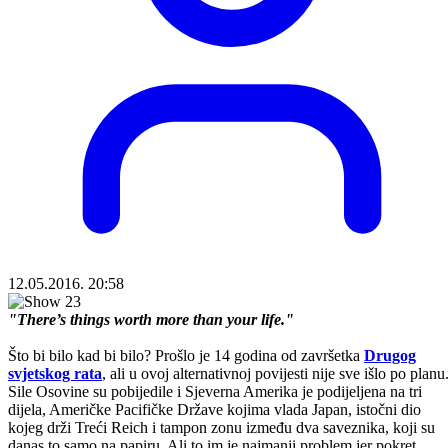
12.05.2016. 20:58
"There’s things worth more than your life."
Što bi bilo kad bi bilo? Prošlo je 14 godina od završetka
Drugog
svjetskog rata
, ali u ovoj alternativnoj povijesti nije sve išlo po planu
Sile Osovine su pobijedile i Sjeverna Amerika je podijeljena na tri
dijela, Američke Pacifičke Države kojima vlada Japan, istočni dio
kojeg drži Treći Reich i tampon zonu između dva saveznika, koji su
danas to samo na papiru. Ali to im je najmanji problem jer pokret