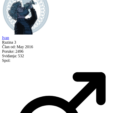
Ivan
Razina 3
Član od:
May 2016
Poruke:
2496
Sviđanja:
532
Spol: