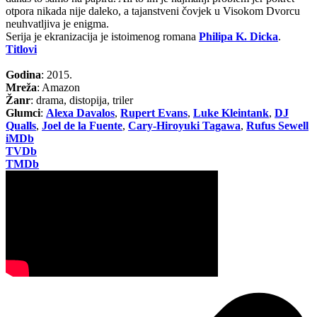
otpora nikada nije daleko, a tajanstveni čovjek u Visokom Dvorcu
neuhvatljiva je enigma.
Serija je ekranizacija je istoimenog romana
Philipa K. Dicka
.
Titlovi
Godina
: 2015.
Mreža
: Amazon
Žanr
: drama, distopija, triler
Glumci
:
Alexa Davalos
,
Rupert Evans
,
Luke Kleintank
,
DJ
Qualls
,
Joel de la Fuente
,
Cary-Hiroyuki Tagawa
,
Rufus Sewell
iMDb
TVDb
TMDb