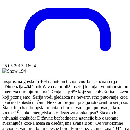
25.05.2017. 16:24
Inspirisana greškom 404 na internetu, naučno-fantastična serija
„Dimenzija 404“ pokušava da približi osećaj lutanja uvrnutom strano
interneta u tri ujutru, i nailaženja na priče koje su neobjašnjive u svetu
koji poznajemo. Serija vodi gledaoca na neverovatno putovanje kroz
naučno-fantastični žanr. Neka od brojnih pitanja istraženih u seriji su:
Šta bi bilo kad bi opskurni crtani film čuvao tajnu putovanja kroz
vreme? Šta ako energetska pića izazovu apokalipsu? Šta ako bi
vrhunski analitičar Državne bezbednosne agencije bio ogromna
sveznajuća kocka mesa sa osećanjima zvana Bob? Od vratolomne
akcione avanture do urnebesne horor komedije, „Dimenzija 404“ ima