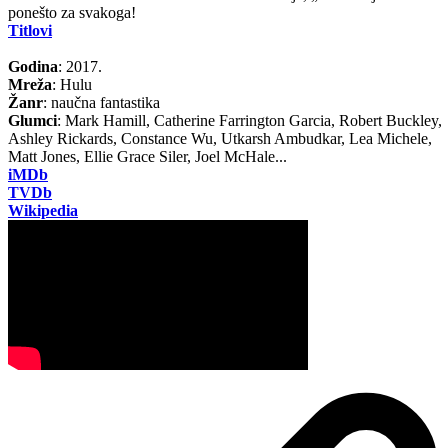
ponešto za svakoga!
Titlovi
Godina
: 2017.
Mreža
: Hulu
Žanr
: naučna fantastika
Glumci
: Mark Hamill, Catherine Farrington Garcia, Robert Buckley,
Ashley Rickards, Constance Wu, Utkarsh Ambudkar, Lea Michele,
Matt Jones, Ellie Grace Siler, Joel McHale...
iMDb
TVDb
Wikipedia