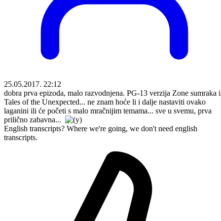
25.05.2017. 22:12
dobra prva epizoda, malo razvodnjena. PG-13 verzija Zone sumraka i
Tales of the Unexpected... ne znam hoće li i dalje nastaviti ovako
laganini ili će početi s malo mračnijim temama... sve u svemu, prva
prilično zabavna...
English transcripts? Where we're going, we don't need english
transcripts.