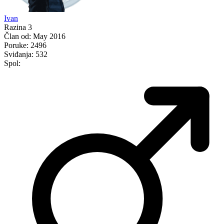
Ivan
Razina 3
Član od:
May 2016
Poruke:
2496
Sviđanja:
532
Spol: