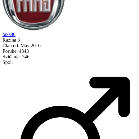
faks86
Razina 3
Član od:
May 2016
Poruke:
4343
Sviđanja:
746
Spol: