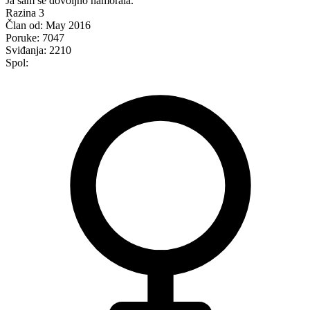
Ja sam se dovoljno namorala.
Razina 3
Član od:
May 2016
Poruke:
7047
Sviđanja:
2210
Spol: