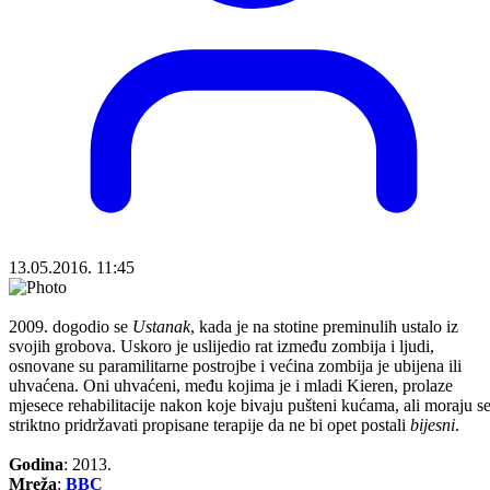
13.05.2016. 11:45
2009. dogodio se
Ustanak
, kada je na stotine preminulih ustalo iz
svojih grobova. Uskoro je uslijedio rat između zombija i ljudi,
osnovane su paramilitarne postrojbe i većina zombija je ubijena ili
uhvaćena. Oni uhvaćeni, među kojima je i mladi Kieren, prolaze
mjesece rehabilitacije nakon koje bivaju pušteni kućama, ali moraju s
striktno pridržavati propisane terapije da ne bi opet postali
bijesni
.
Godina
: 2013.
Mreža
:
BBC