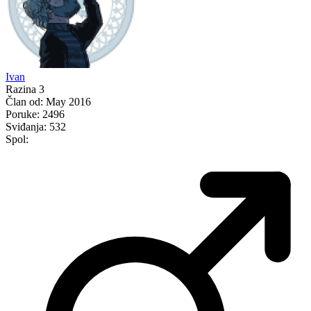
Ivan
Razina 3
Član od:
May 2016
Poruke:
2496
Sviđanja:
532
Spol: