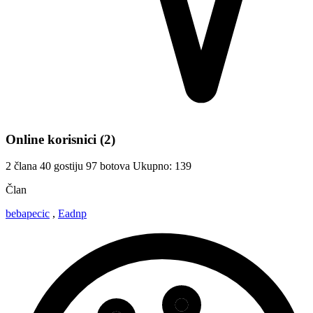
Online korisnici
(2)
2 člana
40 gostiju
97 botova
Ukupno: 139
Član
bebapecic
,
Eadnp