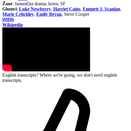
Žanr
: fantastčna drama, horor, SF
Glumci
:
Luke Newberry
,
Harriet Cains
,
Emmett J. Scanlan
,
Marie Critchley
,
Emily Bevan
, Steve Cooper
iMDb
Wikipedia
English transcripts? Where we're going, we don't need english
transcripts.