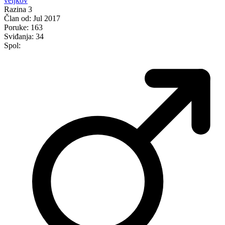
veljkov
Razina 3
Član od:
Jul 2017
Poruke:
163
Sviđanja:
34
Spol: