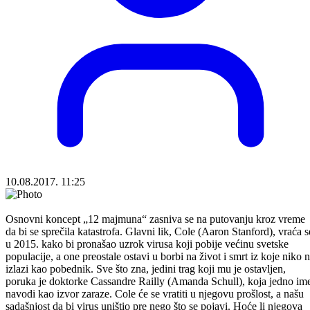
10.08.2017. 11:25
Osnovni koncept „12 majmuna“ zasniva se na putovanju kroz vreme
da bi se sprečila katastrofa. Glavni lik, Cole (Aaron Stanford), vraća s
u 2015. kako bi pronašao uzrok virusa koji pobije većinu svetske
populacije, a one preostale ostavi u borbi na život i smrt iz koje niko 
izlazi kao pobednik. Sve što zna, jedini trag koji mu je ostavljen,
poruka je doktorke Cassandre Railly (Amanda Schull), koja jedno im
navodi kao izvor zaraze. Cole će se vratiti u njegovu prošlost, a našu
sadašnjost da bi virus uništio pre nego što se pojavi. Hoće li njegova