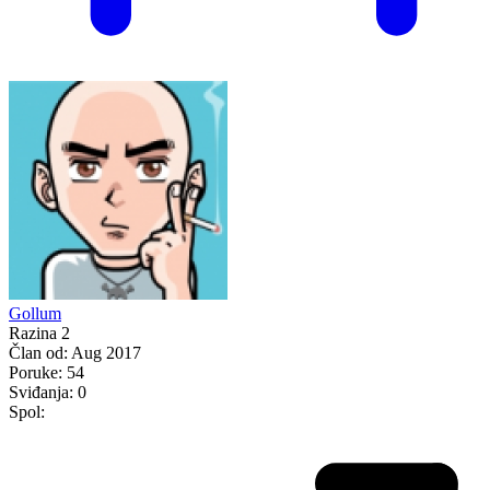
Gollum
Razina 2
Član od:
Aug 2017
Poruke:
54
Sviđanja:
0
Spol: