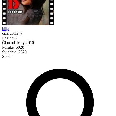
bilja
cica ubica :)
Razina 3
Član od:
May 2016
Poruke:
5020
Sviđanja:
2320
Spol: