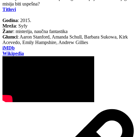
misija biti uspešna?
Titlovi
Godina
: 2015.
Mreža
: Syfy
Žanr
: misterija, naučna fantastika
Glumci
: Aaron Stanford, Amanda Schull, Barbara Sukowa, Kirk
Acevedo, Emily Hampshire, Andrew Gillies
iMDb
Wikipedia