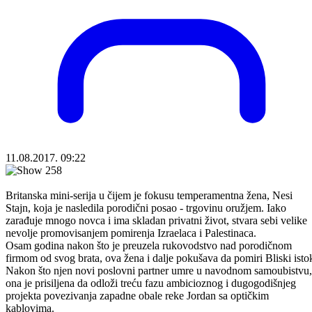
11.08.2017. 09:22
Britanska mini-serija u čijem je fokusu temperamentna žena, Nesi
Stajn, koja je nasledila porodični posao - trgovinu oružjem. Iako
zarađuje mnogo novca i ima skladan privatni život, stvara sebi velike
nevolje promovisanjem pomirenja Izraelaca i Palestinaca.
Osam godina nakon što je preuzela rukovodstvo nad porodičnom
firmom od svog brata, ova žena i dalje pokušava da pomiri Bliski isto
Nakon što njen novi poslovni partner umre u navodnom samoubistvu,
ona je prisiljena da odloži treću fazu ambicioznog i dugogodišnjeg
projekta povezivanja zapadne obale reke Jordan sa optičkim
kablovima.