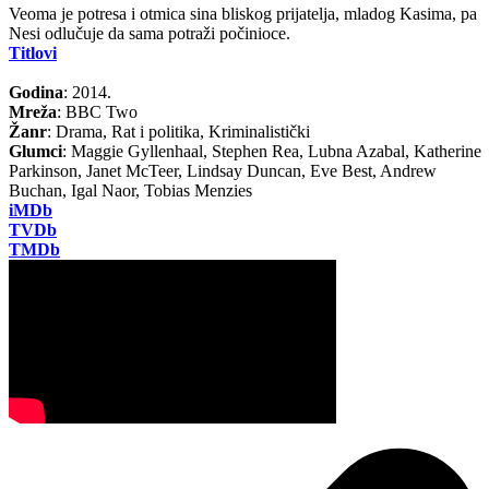
Veoma je potresa i otmica sina bliskog prijatelja, mladog Kasima, pa
Nesi odlučuje da sama potraži počinioce.
Titlovi
Godina
: 2014.
Mreža
: BBC Two
Žanr
: Drama, Rat i politika, Kriminalistički
Glumci
: Maggie Gyllenhaal, Stephen Rea, Lubna Azabal, Katherine
Parkinson, Janet McTeer, Lindsay Duncan, Eve Best, Andrew
Buchan, Igal Naor, Tobias Menzies
iMDb
TVDb
TMDb