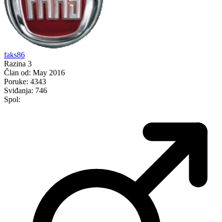
faks86
Razina 3
Član od:
May 2016
Poruke:
4343
Sviđanja:
746
Spol: