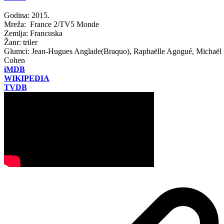
Godina: 2015.
Mreža: France 2/TV5 Monde
Zemlja: Francuska
Žanr: triler
Glumci: Jean-Hugues Anglade(Braquo), Raphaëlle Agogué, Michaël
Cohen
iMDB
WIKIPEDIA
TVDB