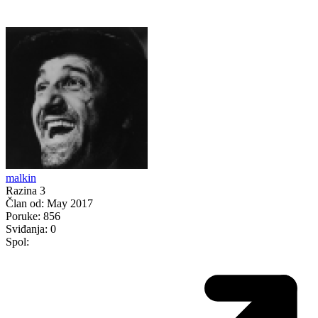
malkin
Razina 3
Član od:
May 2017
Poruke:
856
Sviđanja:
0
Spol: