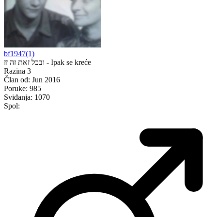
bf1947(1)
ובכל זאת זה זז - Ipak se kreće
Razina 3
Član od:
Jun 2016
Poruke:
985
Sviđanja:
1070
Spol: