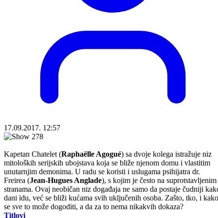
17.09.2017. 12:57
Kapetan Chatelet (
Raphaëlle Agogué
) sa dvoje kolega istražuje niz
mitoloških serijskih ubojstava koja se bliže njenom domu i vlastitim
unutarnjim demonima. U radu se koristi i uslugama psihijatra dr.
Freirea (
Jean-Hugues Anglade
), s kojim je često na suprotstavljenim
stranama. Ovaj neobičan niz događaja ne samo da postaje čudniji kak
dani idu, već se bliži kućama svih uključenih osoba. Zašto, tko, i kak
se sve to može dogoditi, a da za to nema nikakvih dokaza?
Titlovi