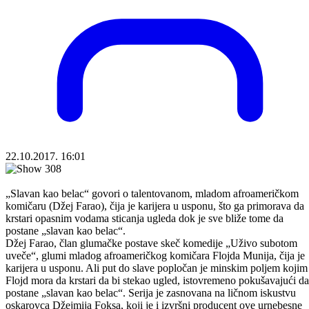
22.10.2017. 16:01
„Slavan kao belac“ govori o talentovanom, mladom afroameričkom
komičaru (Džej Farao), čija je karijera u usponu, što ga primorava da
krstari opasnim vodama sticanja ugleda dok je sve bliže tome da
postane „slavan kao belac“.
Džej Farao, član glumačke postave skeč komedije „Uživo subotom
uveče“, glumi mladog afroameričkog komičara Flojda Munija, čija je
karijera u usponu. Ali put do slave popločan je minskim poljem kojim
Flojd mora da krstari da bi stekao ugled, istovremeno pokušavajući da
postane „slavan kao belac“. Serija je zasnovana na ličnom iskustvu
oskarovca Džejmija Foksa, koji je i izvršni producent ove urnebesne