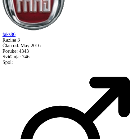
faks86
Razina 3
Član od:
May 2016
Poruke:
4343
Sviđanja:
746
Spol: