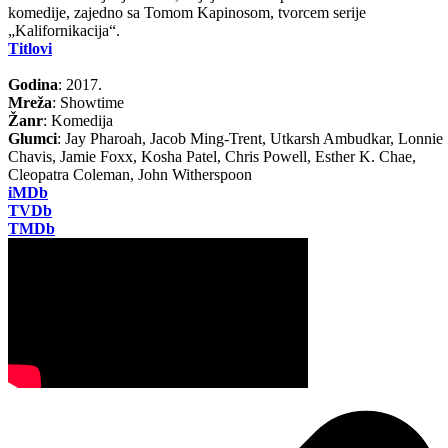
komedije, zajedno sa Tomom Kapinosom, tvorcem serije
„Kalifornikacija“.
Titlovi
Godina
: 2017.
Mreža
: Showtime
Žanr
: Komedija
Glumci
: Jay Pharoah, Jacob Ming-Trent, Utkarsh Ambudkar, Lonnie
Chavis, Jamie Foxx, Kosha Patel, Chris Powell, Esther K. Chae,
Cleopatra Coleman, John Witherspoon
iMDb
TVDb
TMDb