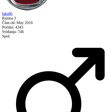
faks86
Razina 3
Član od:
May 2016
Poruke:
4343
Sviđanja:
746
Spol: