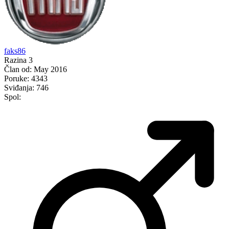
faks86
Razina 3
Član od:
May 2016
Poruke:
4343
Sviđanja:
746
Spol: