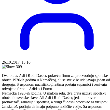
26.10.2017. 13:16
Dva brata, Adi i Rudi Dasler, pokreću firmu za proizvodnju sportske
obuće 1920-ih godina u Nemačkoj, ali se sve više udaljavaju jedan od
drugoga. S usponom nacističkog režima postaju suparnici i osnivaju
odvojene firme – Adidas i Pumu.
Nemačka 1920-ih godina. U malom selu, dva brata uzdižu sportsku
obuću do svetske slave. Ali Adi i Rudi Dasler, jedan introvertni
pronalazač, zanatlija i sportista, a drugi čudesni prodavac sa vizijom i
ženskaroš, počinju da imaju potpuno različite vizije. Sa usponom