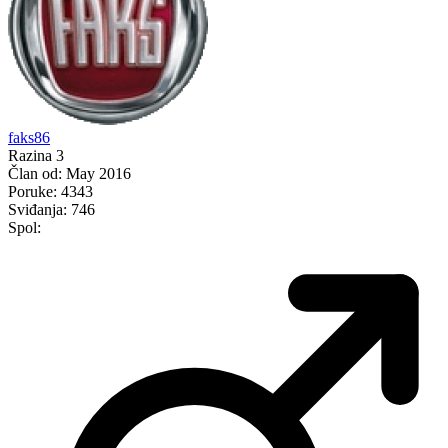
faks86
Razina 3
Član od:
May 2016
Poruke:
4343
Sviđanja:
746
Spol: