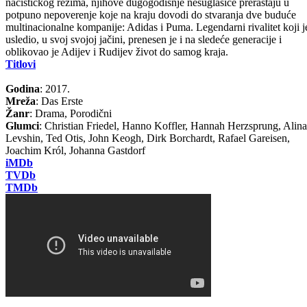
nacističkog režima, njihove dugogodišnje nesuglasice prerastaju u
potpuno nepoverenje koje na kraju dovodi do stvaranja dve buduće
multinacionalne kompanije: Adidas i Puma. Legendarni rivalitet koji j
usledio, u svoj svojoj jačini, prenesen je i na sledeće generacije i
oblikovao je Adijev i Rudijev život do samog kraja.
Titlovi
Godina
: 2017.
Mreža
: Das Erste
Žanr
: Drama, Porodični
Glumci
: Christian Friedel, Hanno Koffler, Hannah Herzsprung, Alina
Levshin, Ted Otis, John Keogh, Dirk Borchardt, Rafael Gareisen,
Joachim Król, Johanna Gastdorf
iMDb
TVDb
TMDb