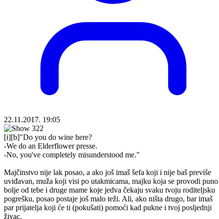
22.11.2017. 19:05
[i][b]"Do you do wine here?
-We do an Elderflower presse.
-No, you've completely misunderstood me."
Majčinstvo nije lak posao, a ako još imaš šefa koji i nije baš previše
uviđavan, muža koji visi po utakmicama, majku koja se provodi puno
bolje od tebe i druge mame koje jedva čekaju svaku tvoju roditeljsku
pogrešku, posao postaje još malo teži. Ali, ako ništa drugo, bar imaš
par prijatelja koji će ti (pokušati) pomoći kad pukne i tvoj posljednji
živac.