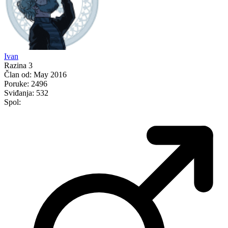
Ivan
Razina 3
Član od:
May 2016
Poruke:
2496
Sviđanja:
532
Spol: