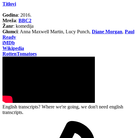
Titlovi
Godina
: 2016.
Mreža
:
BBC2
Žanr
: komedija
Glumci
: Anna Maxwell Martin, Lucy Punch,
Diane Morgan
,
Paul
Ready
iMDb
Wikipedia
RottenTomatoes
English transcripts? Where we're going, we don't need english
transcripts.