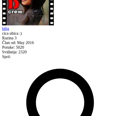
bilja
cica ubica :)
Razina 3
Član od:
May 2016
Poruke:
5020
Sviđanja:
2320
Spol: