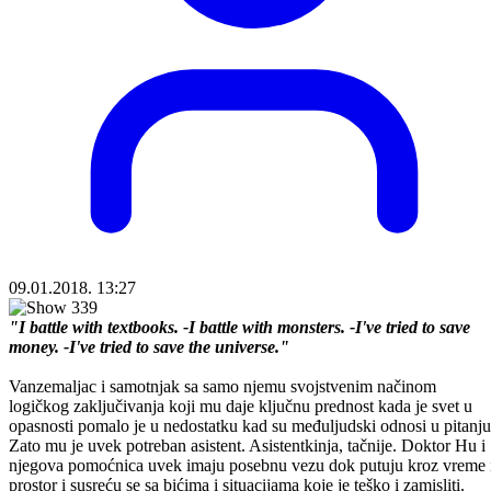
09.01.2018. 13:27
"I battle with textbooks. -I battle with monsters. -I've tried to save
money. -I've tried to save the universe."
Vanzemaljac i samotnjak sa samo njemu svojstvenim načinom
logičkog zaključivanja koji mu daje ključnu prednost kada je svet u
opasnosti pomalo je u nedostatku kad su međuljudski odnosi u pitanju
Zato mu je uvek potreban asistent. Asistentkinja, tačnije. Doktor Hu i
njegova pomoćnica uvek imaju posebnu vezu dok putuju kroz vreme 
prostor i susreću se sa bićima i situacijama koje je teško i zamisliti.