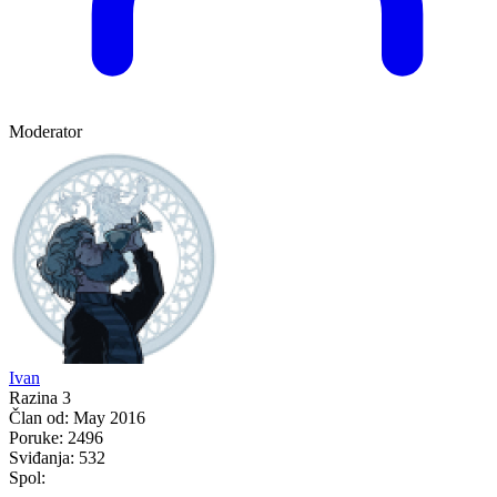
Moderator
Ivan
Razina 3
Član od:
May 2016
Poruke:
2496
Sviđanja:
532
Spol: