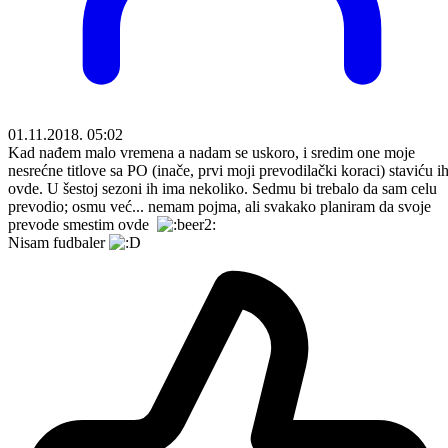
01.11.2018. 05:02
Kad nađem malo vremena a nadam se uskoro, i sredim one moje
nesrećne titlove sa PO (inače, prvi moji prevodilački koraci) staviću i
ovde. U šestoj sezoni ih ima nekoliko. Sedmu bi trebalo da sam celu
prevodio; osmu već... nemam pojma, ali svakako planiram da svoje
prevode smestim ovde
Nisam fudbaler