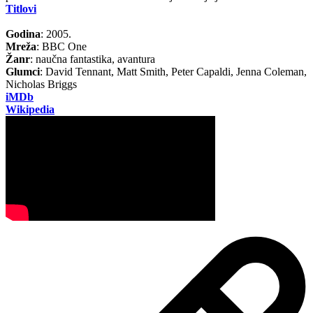
Titlovi
Godina
: 2005.
Mreža
: BBC One
Žanr
: naučna fantastika, avantura
Glumci
: David Tennant, Matt Smith, Peter Capaldi, Jenna Coleman,
Nicholas Briggs
iMDb
Wikipedia