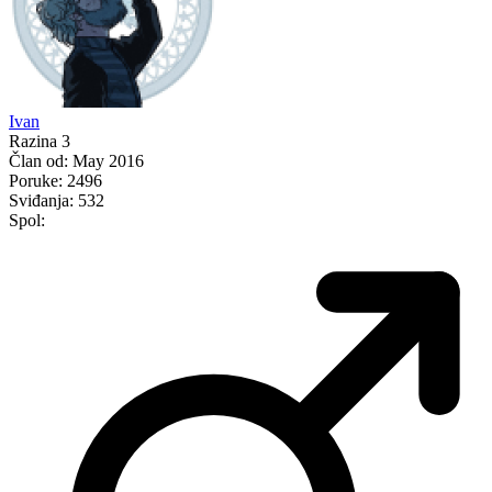
Ivan
Razina 3
Član od:
May 2016
Poruke:
2496
Sviđanja:
532
Spol: