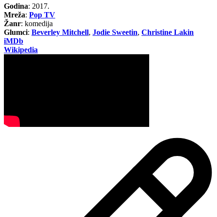
Godina
: 2017.
Mreža
:
Pop TV
Žanr
: komedija
Glumci
:
Beverley Mitchell
,
Jodie Sweetin
,
Christine Lakin
iMDb
Wikipedia