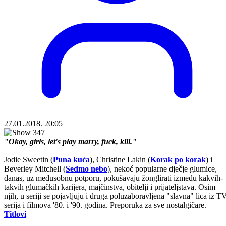
27.01.2018. 20:05
"Okay, girls, let's play marry, fuck, kill."
Jodie Sweetin (
Puna kuća
), Christine Lakin (
Korak po korak
) i
Beverley Mitchell (
Sedmo nebo
), nekoć popularne dječje glumice,
danas, uz međusobnu potporu, pokušavaju žonglirati između kakvih-
takvih glumačkih karijera, majčinstva, obitelji i prijateljstava. Osim
njih, u seriji se pojavljuju i druga poluzaboravljena "slavna" lica iz T
serija i filmova '80. i '90. godina. Preporuka za sve nostalgičare.
Titlovi