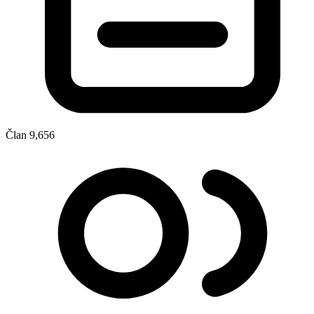
Član
9,656