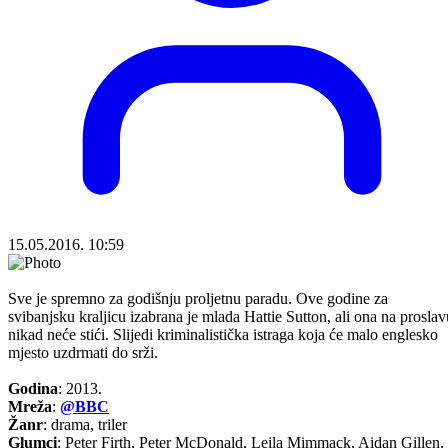
15.05.2016. 10:59
Sve je spremno za godišnju proljetnu paradu. Ove godine za
svibanjsku kraljicu izabrana je mlada Hattie Sutton, ali ona na proslav
nikad neće stići. Slijedi kriminalistička istraga koja će malo englesko
mjesto uzdrmati do srži.
Godina
: 2013.
Mreža
:
@BBC
Žanr
: drama, triler
Glumci
: Peter Firth, Peter McDonald, Leila Mimmack, Aidan Gillen,