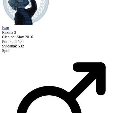
Ivan
Razina 3
Član od:
May 2016
Poruke:
2496
Sviđanja:
532
Spol: