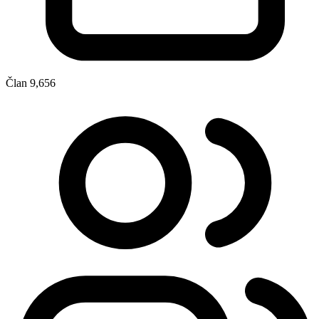
Član
9,656