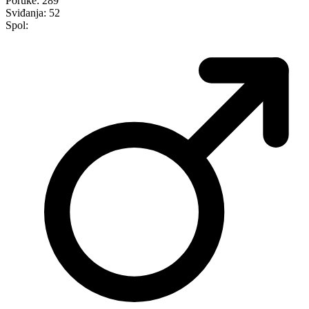
Poruke:
289
Sviđanja:
52
Spol: