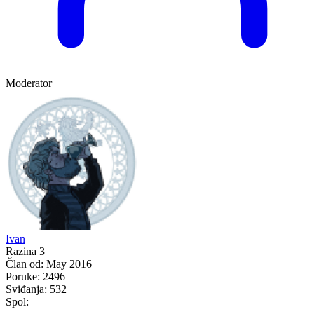
Moderator
Ivan
Razina 3
Član od:
May 2016
Poruke:
2496
Sviđanja:
532
Spol: