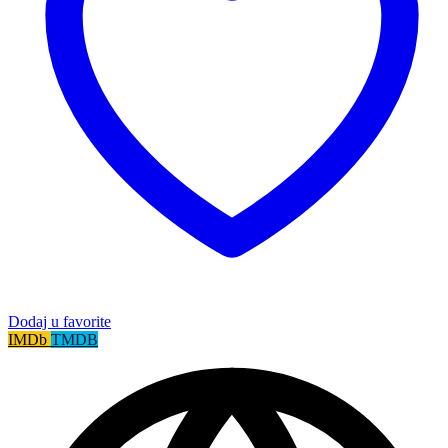
Dodaj u favorite
IMDb
TMDB