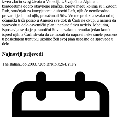
izveo zločin svog života u Veneciji. Uživajući na Alpima u
blagodetima dobro obavljene pljačke, lopovi među kojima su i Zgodn
Rob, stručnjak za kompjutere i duhoviti Left, njih će nemilosrdno
prevariti jedan od njih, proračunati Stiv. Vreme prolazi a svako od nji
očajnički traži posao u Americi sve dok ih Čarli ne okupi u nameri da
sprovedu u delo osvetnički plan i naplate Stivu nedelo. Međutim,
ispostavlja se da je paranoični Stiv u svakom trenutku jedan korak
ispred njih, a Čarli shvata da će morati da napravi neke smele promen
u poslednjem trenutku ukoliko želi svoj plan uspešno da sprovede u
delo…
Najnoviji prijevodi
The.Italian.Job.2003.720p.BrRip.x264.YIFY