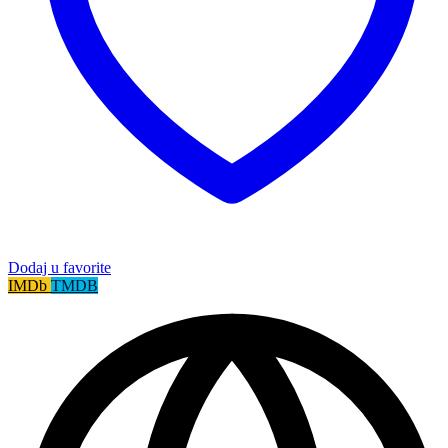
Dodaj u favorite
IMDb
TMDB