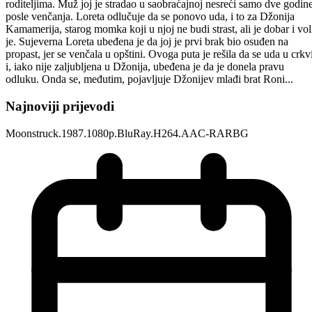
roditeljima. Muž joj je stradao u saobraćajnoj nesreći samo dve godin
posle venčanja. Loreta odlučuje da se ponovo uda, i to za Džonija
Kamamerija, starog momka koji u njoj ne budi strast, ali je dobar i vol
je. Sujeverna Loreta ubeđena je da joj je prvi brak bio osuđen na
propast, jer se venčala u opštini. Ovoga puta je rešila da se uda u crkv
i, iako nije zaljubljena u Džonija, ubeđena je da je donela pravu
odluku. Onda se, međutim, pojavljuje Džonijev mlađi brat Roni...
Najnoviji prijevodi
Moonstruck.1987.1080p.BluRay.H264.AAC-RARBG