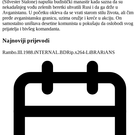
(Silvester Stalone) napušta budistički manastir kada sazna da su
nekadašnjeg vođu zelenih beretki uhvatili Rusi i da ga drže u
Avganistanu. U početku okleva da se vrati starom stilu života, ali čim
pređe avganistansku granicu, uzima oružje i kreće u akciju. On
samostalno uništava desetine komunista u pokušaju da oslobodi svog
prijatelja i bivšeg komandanta.
Najnoviji prijevodi
Rambo.III.1988.iNTERNAL.BDRip.x264-LiBRARiANS